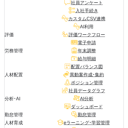
社員アンケート
入社手続き
カスタムCSV連携
AI利用
評価
評価ワークフロー
電子申請
労務管理
年末調整
給与明細
配置バランス図
人材配置
異動案作成・集約
ポジション管理
社員データグラフ
分析・AI
AI分析
ダッシュボード
勤怠管理
勤怠管理
人材育成
eラーニング・学習管理