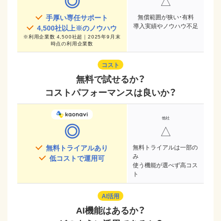
◎
△
手厚い専任サポート
無償範囲が狭い・有料
導入実績やノウハウ不足
4,500
社以上※のノウハウ
※
利用企業数 4,500社超｜2025年9月末
時点
の利用企業数
コスト
無料で試せるか？
コストパフォーマンスは良いか？
◎
△
無料トライアルあり
無料トライアルは一部の
み
低コストで運用可
使う機能が選べず高コス
ト
AI活用
AI機能はあるか？