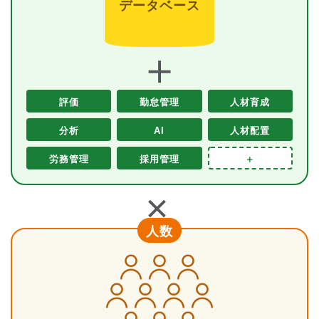
データベース
＋
評価
勤怠管理
人材育成
分析
AI
人材配置
労務管理
採用管理
＋
＋
人数