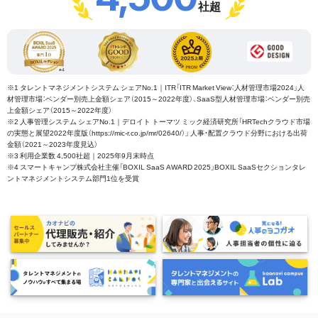
社超
※1 タレントマネジメントシステム シェアNo.1｜ITR「ITR Market View：人材管理市場2024」人
材管理市場：ベンダー別売上金額シェア（2015～2022年度）、SaaS型人材管理市場：ベンダー別売
上金額シェア（2015～2022年度）
※2 人事管理システム シェアNo.1｜デロイト トーマツ ミック経済研究所「HRTechクラウド市場
の実態と展望2022年度版（https://mic-r.co.jp/mr/02640/）」 人事・配置クラウド分野における出荷
金額（2021～2023年度見込）
※3 利用企業数 4,500社超｜2025年9月末時点
※4 スマートキャンプ株式会社主催「BOXIL SaaS AWARD 2025」BOXIL SaaSセクションタレ
ントマネジメントシステム部門1位を受賞