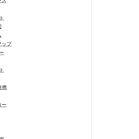
ース
ト
図
ム
マップ
ー
ト
連携
ロー