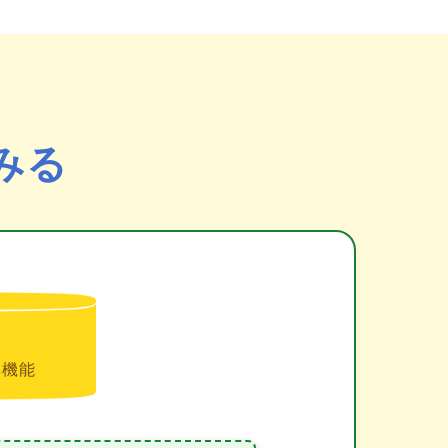
みる
準機能