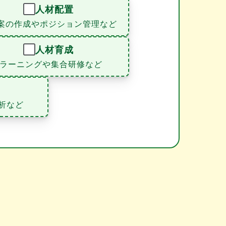
人材配置
案の作成やポジション管理など
人材育成
eラーニングや集合研修など
析など