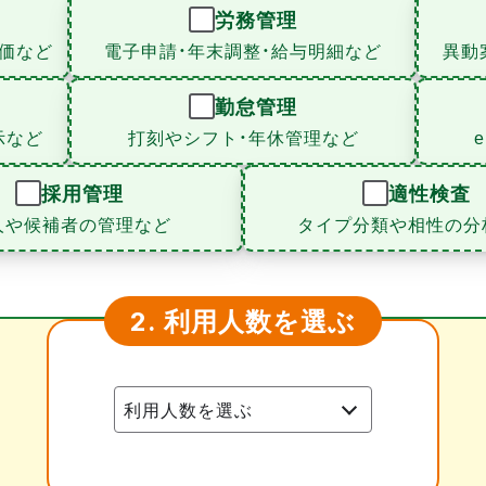
労務管理
価など
電子申請・年末調整・給与明細など
異動
勤怠管理
示など
打刻やシフト・年休管理など
採用管理
適性検査
人や候補者の管理など
タイプ分類や相性の分
利用人数を選ぶ
2.