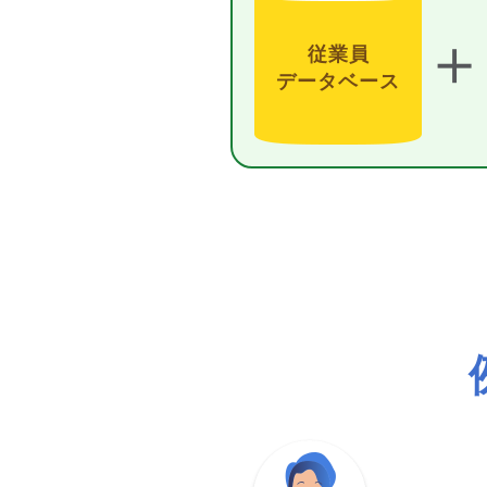
＋
従業員
データベース