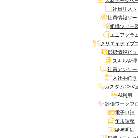
人材データベ
社員リスト
社員情報ソー
組織ツリー
エニアグラ
クリエイティブ
選択情報ビュ
スキル管理
社員アンケー
入社手続き
カスタムCSV
AI利用
評価ワークフ
電子申請
年末調整
給与明細