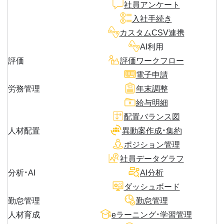
社員アンケート
入社手続き
カスタムCSV連携
AI利用
評価
評価ワークフロー
電子申請
労務管理
年末調整
給与明細
配置バランス図
人材配置
異動案作成・集約
ポジション管理
社員データグラフ
分析・AI
AI分析
ダッシュボード
勤怠管理
勤怠管理
人材育成
eラーニング・学習管理