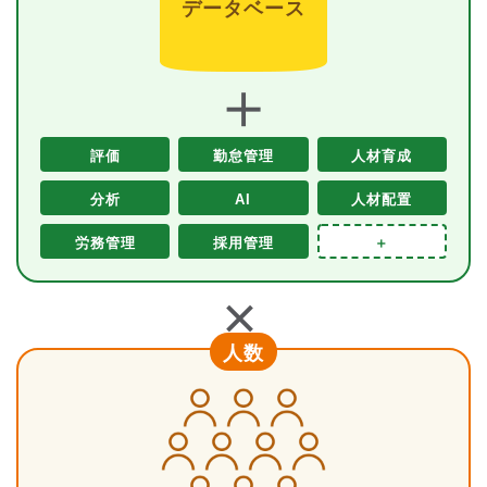
データベース
＋
評価
勤怠管理
人材育成
分析
AI
人材配置
労務管理
採用管理
＋
＋
人数