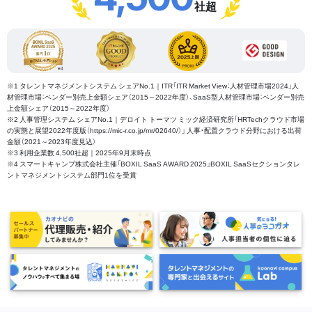
社超
※1 タレントマネジメントシステム シェアNo.1｜ITR「ITR Market View：人材管理市場2024」人
材管理市場：ベンダー別売上金額シェア（2015～2022年度）、SaaS型人材管理市場：ベンダー別売
上金額シェア（2015～2022年度）
※2 人事管理システム シェアNo.1｜デロイト トーマツ ミック経済研究所「HRTechクラウド市場
の実態と展望2022年度版（https://mic-r.co.jp/mr/02640/）」 人事・配置クラウド分野における出荷
金額（2021～2023年度見込）
※3 利用企業数 4,500社超｜2025年9月末時点
※4 スマートキャンプ株式会社主催「BOXIL SaaS AWARD 2025」BOXIL SaaSセクションタレ
ントマネジメントシステム部門1位を受賞