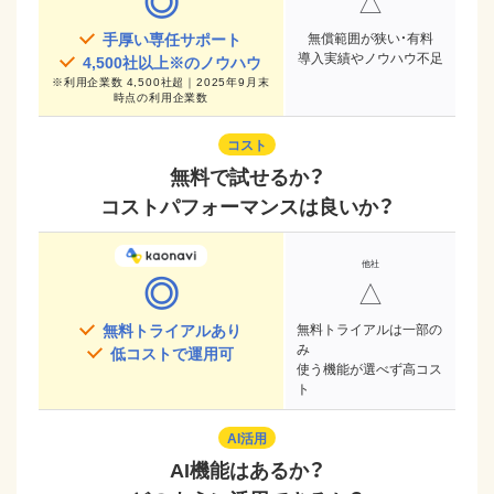
◎
△
手厚い専任サポート
無償範囲が狭い・有料
導入実績やノウハウ不足
4,500
社以上※のノウハウ
※
利用企業数 4,500社超｜2025年9月末
時点
の利用企業数
コスト
無料で試せるか？
コストパフォーマンスは良いか？
◎
△
無料トライアルあり
無料トライアルは一部の
み
低コストで運用可
使う機能が選べず高コス
ト
AI活用
AI機能はあるか？