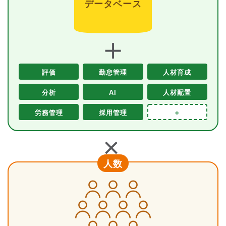
データベース
＋
評価
勤怠管理
人材育成
分析
AI
人材配置
労務管理
採用管理
＋
＋
人数