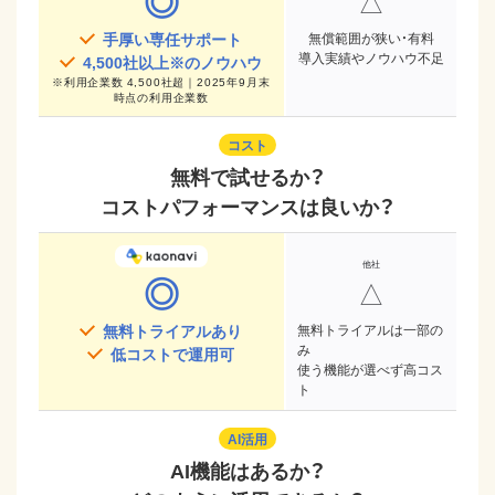
◎
△
手厚い専任サポート
無償範囲が狭い・有料
導入実績やノウハウ不足
4,500
社以上※のノウハウ
※
利用企業数 4,500社超｜2025年9月末
時点
の利用企業数
コスト
無料で試せるか？
コストパフォーマンスは良いか？
◎
△
無料トライアルあり
無料トライアルは一部の
み
低コストで運用可
使う機能が選べず高コス
ト
AI活用
AI機能はあるか？