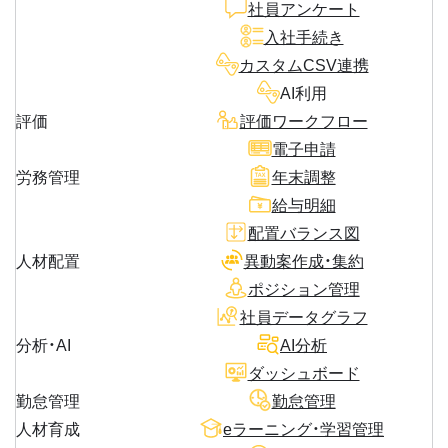
社員アンケート
入社手続き
カスタムCSV連携
AI利用
評価
評価ワークフロー
電子申請
労務管理
年末調整
給与明細
配置バランス図
人材配置
異動案作成・集約
ポジション管理
社員データグラフ
分析・AI
AI分析
ダッシュボード
勤怠管理
勤怠管理
人材育成
eラーニング・学習管理