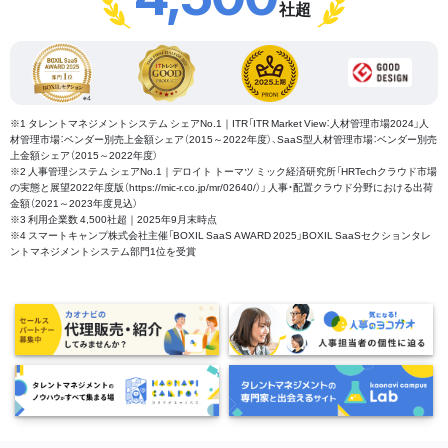
社超
※1 タレントマネジメントシステム シェアNo.1｜ITR「ITR Market View：人材管理市場2024」人
材管理市場：ベンダー別売上金額シェア（2015～2022年度）、SaaS型人材管理市場：ベンダー別売
上金額シェア（2015～2022年度）
※2 人事管理システム シェアNo.1｜デロイト トーマツ ミック経済研究所「HRTechクラウド市場
の実態と展望2022年度版（https://mic-r.co.jp/mr/02640/）」 人事・配置クラウド分野における出荷
金額（2021～2023年度見込）
※3 利用企業数 4,500社超｜2025年9月末時点
※4 スマートキャンプ株式会社主催「BOXIL SaaS AWARD 2025」BOXIL SaaSセクションタレ
ントマネジメントシステム部門1位を受賞