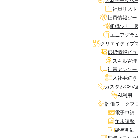
人材データベ
社員リスト
社員情報ソー
組織ツリー
エニアグラ
クリエイティブ
選択情報ビュ
スキル管理
社員アンケー
入社手続き
カスタムCSV
AI利用
評価ワークフ
電子申請
年末調整
給与明細