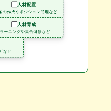
人材配置
案の作成やポジション管理など
人材育成
eラーニングや集合研修など
析など