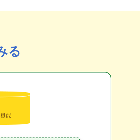
みる
準機能