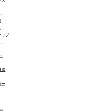
ース
ト
図
ム
マップ
ー
ト
連携
ロー