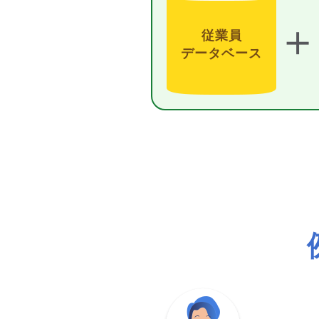
＋
従業員
データベース