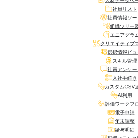
人材データベ
社員リスト
社員情報ソー
組織ツリー
エニアグラ
クリエイティブ
選択情報ビュ
スキル管理
社員アンケー
入社手続き
カスタムCSV
AI利用
評価ワークフ
電子申請
年末調整
給与明細