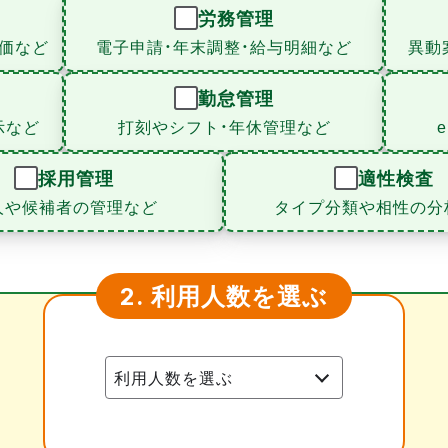
労務管理
価など
電子申請・年末調整・給与明細など
異動
勤怠管理
示など
打刻やシフト・年休管理など
採用管理
適性検査
人や候補者の管理など
タイプ分類や相性の分
利用人数を選ぶ
2.