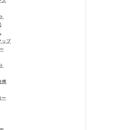
ース
ト
図
ム
マップ
ー
ト
連携
ロー