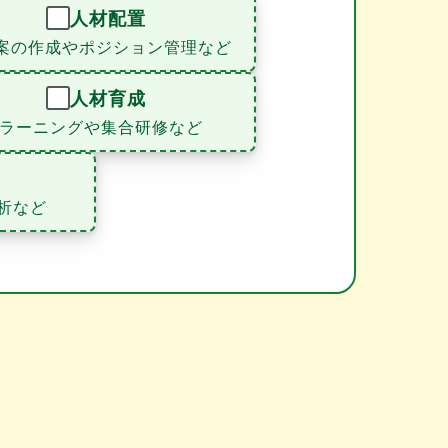
人材配置
案の作成やポジション管理など
人材育成
eラーニングや集合研修など
析など