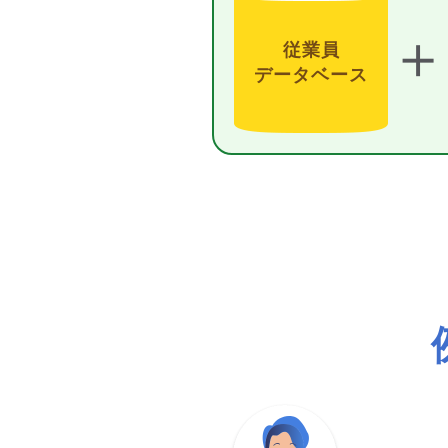
＋
従業員
データベース