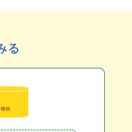
みる
準機能