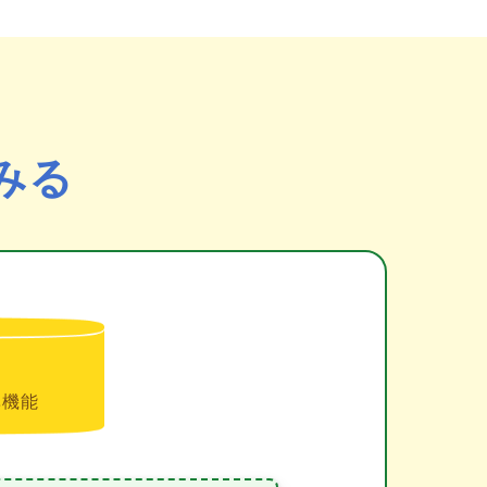
みる
準機能