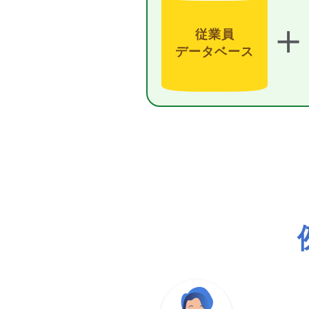
＋
従業員
データベース