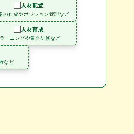
人材配置
案の作成やポジション管理など
人材育成
eラーニングや集合研修など
析など