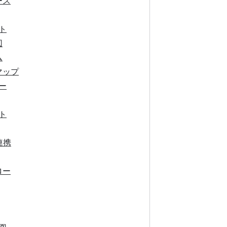
ース
ト
図
ム
マップ
ー
ト
連携
ロー