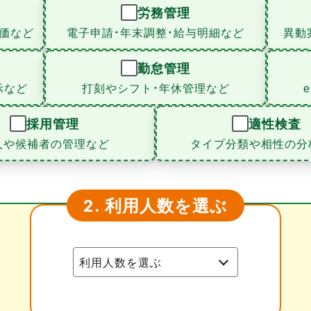
労務管理
価など
電子申請・年末調整・給与明細など
異動
勤怠管理
示など
打刻やシフト・年休管理など
採用管理
適性検査
人や候補者の管理など
タイプ分類や相性の分
利用人数を選ぶ
2.