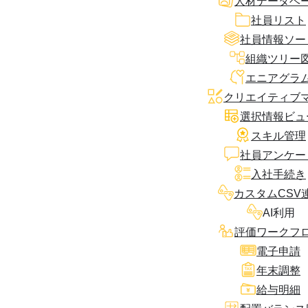
人材データベ
社員リスト
社員情報ソー
組織ツリー
エニアグラ
クリエイティブ
選択情報ビュ
スキル管理
社員アンケー
入社手続き
カスタムCSV
AI利用
評価ワークフ
電子申請
年末調整
給与明細