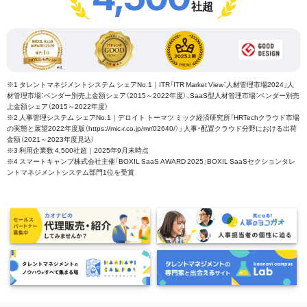
社超
※1 タレントマネジメントシステム シェアNo.1｜ITR「ITR Market View：人材管理市場2024」人
材管理市場：ベンダー別売上金額シェア（2015～2022年度）、SaaS型人材管理市場：ベンダー別売
上金額シェア（2015～2022年度）
※2 人事管理システム シェアNo.1｜デロイト トーマツ ミック経済研究所「HRTechクラウド市場
の実態と展望2022年度版（https://mic-r.co.jp/mr/02640/）」 人事・配置クラウド分野における出荷
金額（2021～2023年度見込）
※3 利用企業数 4,500社超｜2025年9月末時点
※4 スマートキャンプ株式会社主催「BOXIL SaaS AWARD 2025」BOXIL SaaSセクションタレ
ントマネジメントシステム部門1位を受賞