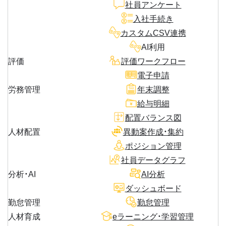
社員アンケート
入社手続き
カスタムCSV連携
AI利用
評価
評価ワークフロー
電子申請
労務管理
年末調整
給与明細
配置バランス図
人材配置
異動案作成・集約
ポジション管理
社員データグラフ
分析・AI
AI分析
ダッシュボード
勤怠管理
勤怠管理
人材育成
eラーニング・学習管理