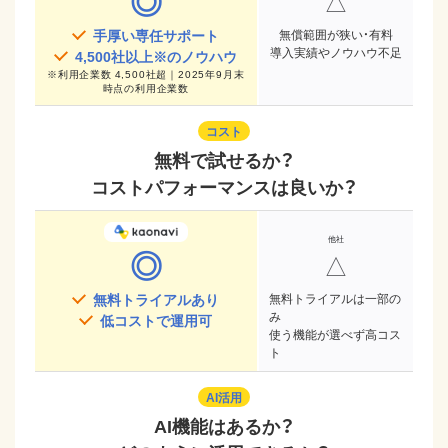
◎
△
手厚い専任サポート
無償範囲が狭い・有料
導入実績やノウハウ不足
4,500
社以上※のノウハウ
※
利用企業数 4,500社超｜2025年9月末
時点
の利用企業数
コスト
無料で試せるか？
コストパフォーマンスは良いか？
◎
△
無料トライアルあり
無料トライアルは一部の
み
低コストで運用可
使う機能が選べず高コス
ト
AI活用
AI機能はあるか？