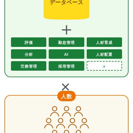
データベース
＋
評価
勤怠管理
人材育成
分析
AI
人材配置
労務管理
採用管理
＋
＋
人数