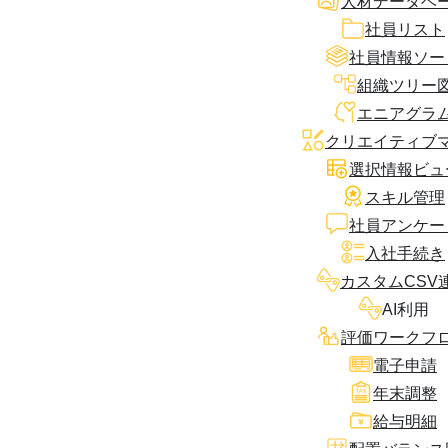
人材データベ
社員リスト
社員情報ソー
組織ツリー
エニアグラ
クリエイティブ
選択情報ビュ
スキル管理
社員アンケー
入社手続き
カスタムCSV
AI利用
評価ワークフ
電子申請
年末調整
給与明細