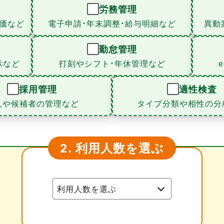
労務管理
価など
電子申請・年末調整・給与明細など
異動
勤怠管理
示など
打刻やシフト・年休管理など
採用管理
適性検査
人や候補者の管理など
タイプ分類や相性の分
利用人数を選ぶ
2.