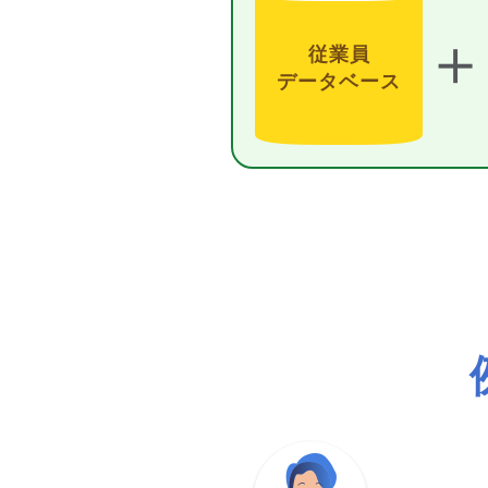
＋
従業員
データベース