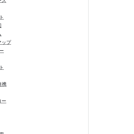
ース
ト
図
ム
マップ
ー
ト
連携
ロー