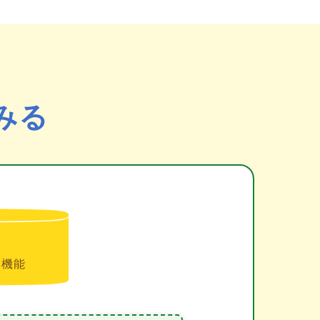
みる
準機能