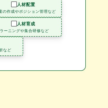
人材配置
案の作成やポジション管理など
人材育成
eラーニングや集合研修など
析など