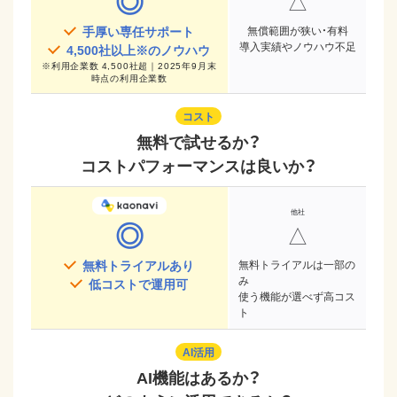
◎
△
手厚い専任サポート
無償範囲が狭い・有料
導入実績やノウハウ不足
4,500
社以上※のノウハウ
※
利用企業数 4,500社超｜2025年9月末
時点
の利用企業数
コスト
無料で試せるか？
コストパフォーマンスは良いか？
◎
△
無料トライアルあり
無料トライアルは一部の
み
低コストで運用可
使う機能が選べず高コス
ト
AI活用
AI機能はあるか？