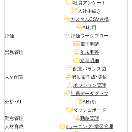
社員アンケート
入社手続き
カスタムCSV連携
AI利用
評価
評価ワークフロー
電子申請
労務管理
年末調整
給与明細
配置バランス図
人材配置
異動案作成・集約
ポジション管理
社員データグラフ
分析・AI
AI分析
ダッシュボード
勤怠管理
勤怠管理
人材育成
eラーニング・学習管理