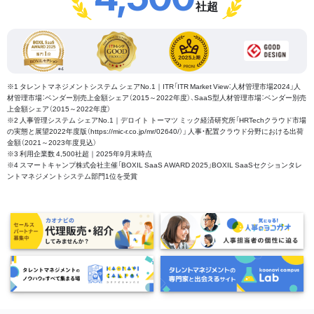
社超
※1 タレントマネジメントシステム シェアNo.1｜ITR「ITR Market View：人材管理市場2024」人
材管理市場：ベンダー別売上金額シェア（2015～2022年度）、SaaS型人材管理市場：ベンダー別売
上金額シェア（2015～2022年度）
※2 人事管理システム シェアNo.1｜デロイト トーマツ ミック経済研究所「HRTechクラウド市場
の実態と展望2022年度版（https://mic-r.co.jp/mr/02640/）」 人事・配置クラウド分野における出荷
金額（2021～2023年度見込）
※3 利用企業数 4,500社超｜2025年9月末時点
※4 スマートキャンプ株式会社主催「BOXIL SaaS AWARD 2025」BOXIL SaaSセクションタレ
ントマネジメントシステム部門1位を受賞