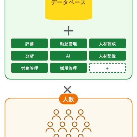
データベース
＋
評価
勤怠管理
人材育成
分析
AI
人材配置
労務管理
採用管理
＋
＋
人数