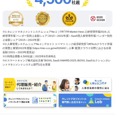
社超
※1 タレントマネジメントシステム シェアNo.1｜ITR「ITR Market View：人材管理市場2024」人
材管理市場：ベンダー別売上金額シェア（2015～2022年度）、SaaS型人材管理市場：ベンダー別売
上金額シェア（2015～2022年度）
※2 人事管理システム シェアNo.1｜デロイト トーマツ ミック経済研究所「HRTechクラウド市場
の実態と展望2022年度版（https://mic-r.co.jp/mr/02640/）」 人事・配置クラウド分野における出荷
金額（2021～2023年度見込）
※3 利用企業数 4,500社超｜2025年9月末時点
※4 スマートキャンプ株式会社主催「BOXIL SaaS AWARD 2025」BOXIL SaaSセクションタレ
ントマネジメントシステム部門1位を受賞