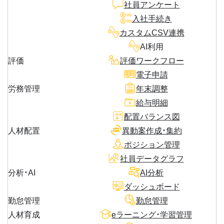
社員アンケート
入社手続き
カスタムCSV連携
AI利用
評価
評価ワークフロー
電子申請
労務管理
年末調整
給与明細
配置バランス図
人材配置
異動案作成・集約
ポジション管理
社員データグラフ
分析・AI
AI分析
ダッシュボード
勤怠管理
勤怠管理
人材育成
eラーニング・学習管理