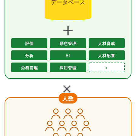
データベース
＋
評価
勤怠管理
人材育成
分析
AI
人材配置
労務管理
採用管理
＋
＋
人数