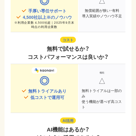
◎
△
手厚い専任サポート
無償範囲が狭い・有料
導入実績やノウハウ不足
4,500
社以上※のノウハウ
※
利用企業数 4,500社超｜2025年9月末
時点
の利用企業数
コスト
無料で試せるか？
コストパフォーマンスは良いか？
◎
△
無料トライアルあり
無料トライアルは一部の
み
低コストで運用可
使う機能が選べず高コス
ト
AI活用
AI機能はあるか？