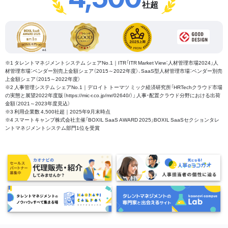
社超
※1 タレントマネジメントシステム シェアNo.1｜ITR「ITR Market View：人材管理市場2024」人
材管理市場：ベンダー別売上金額シェア（2015～2022年度）、SaaS型人材管理市場：ベンダー別売
上金額シェア（2015～2022年度）
※2 人事管理システム シェアNo.1｜デロイト トーマツ ミック経済研究所「HRTechクラウド市場
の実態と展望2022年度版（https://mic-r.co.jp/mr/02640/）」 人事・配置クラウド分野における出荷
金額（2021～2023年度見込）
※3 利用企業数 4,500社超｜2025年9月末時点
※4 スマートキャンプ株式会社主催「BOXIL SaaS AWARD 2025」BOXIL SaaSセクションタレ
ントマネジメントシステム部門1位を受賞