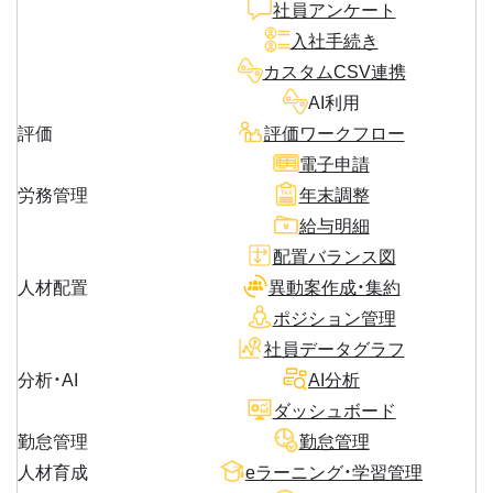
社員アンケート
入社手続き
カスタムCSV連携
AI利用
評価
評価ワークフロー
電子申請
労務管理
年末調整
給与明細
配置バランス図
人材配置
異動案作成・集約
ポジション管理
社員データグラフ
分析・AI
AI分析
ダッシュボード
勤怠管理
勤怠管理
人材育成
eラーニング・学習管理