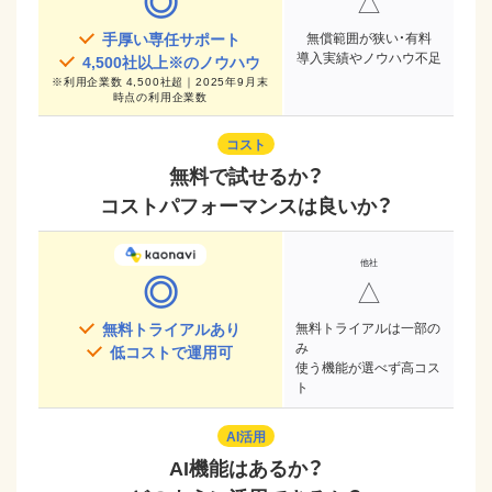
◎
△
手厚い専任サポート
無償範囲が狭い・有料
導入実績やノウハウ不足
4,500
社以上※のノウハウ
※
利用企業数 4,500社超｜2025年9月末
時点
の利用企業数
コスト
無料で試せるか？
コストパフォーマンスは良いか？
◎
△
無料トライアルあり
無料トライアルは一部の
み
低コストで運用可
使う機能が選べず高コス
ト
AI活用
AI機能はあるか？