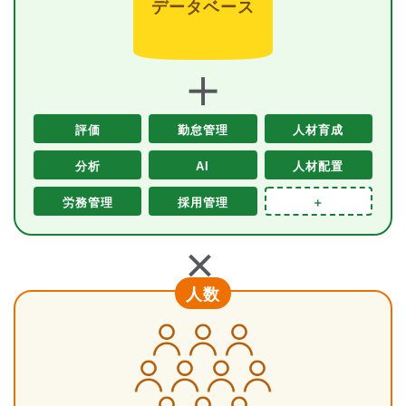
データベース
＋
評価
勤怠管理
人材育成
分析
AI
人材配置
労務管理
採用管理
＋
＋
人数