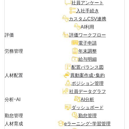
社員アンケート
入社手続き
カスタムCSV連携
AI利用
評価
評価ワークフロー
電子申請
労務管理
年末調整
給与明細
配置バランス図
人材配置
異動案作成・集約
ポジション管理
社員データグラフ
分析・AI
AI分析
ダッシュボード
勤怠管理
勤怠管理
人材育成
eラーニング・学習管理