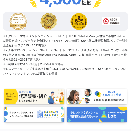
社超
※1 タレントマネジメントシステム シェアNo.1｜ITR「ITR Market View：人材管理市場2024」人
材管理市場：ベンダー別売上金額シェア（2015～2022年度）、SaaS型人材管理市場：ベンダー別売
上金額シェア（2015～2022年度）
※2 人事管理システム シェアNo.1｜デロイト トーマツ ミック経済研究所「HRTechクラウド市場
の実態と展望2022年度版（https://mic-r.co.jp/mr/02640/）」 人事・配置クラウド分野における出荷
金額（2021～2023年度見込）
※3 利用企業数 4,500社超｜2025年9月末時点
※4 スマートキャンプ株式会社主催「BOXIL SaaS AWARD 2025」BOXIL SaaSセクションタレ
ントマネジメントシステム部門1位を受賞