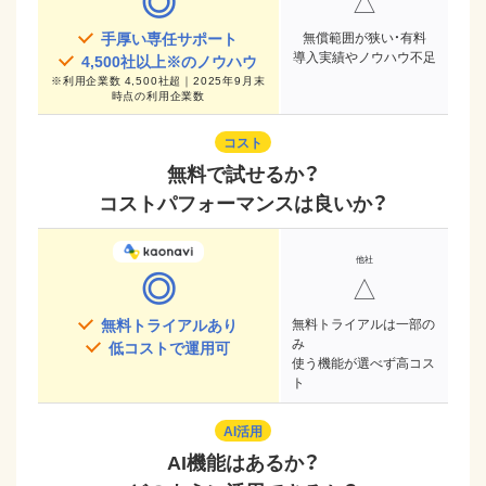
◎
△
手厚い専任サポート
無償範囲が狭い・有料
導入実績やノウハウ不足
4,500
社以上※のノウハウ
※
利用企業数 4,500社超｜2025年9月末
時点
の利用企業数
コスト
無料で試せるか？
コストパフォーマンスは良いか？
◎
△
無料トライアルあり
無料トライアルは一部の
み
低コストで運用可
使う機能が選べず高コス
ト
AI活用
AI機能はあるか？