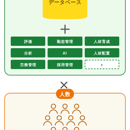
データベース
＋
評価
勤怠管理
人材育成
分析
AI
人材配置
労務管理
採用管理
＋
＋
人数