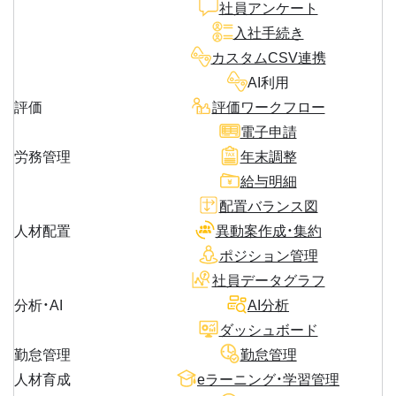
社員アンケート
入社手続き
カスタムCSV連携
AI利用
評価
評価ワークフロー
電子申請
労務管理
年末調整
給与明細
配置バランス図
人材配置
異動案作成・集約
ポジション管理
社員データグラフ
分析・AI
AI分析
ダッシュボード
勤怠管理
勤怠管理
人材育成
eラーニング・学習管理