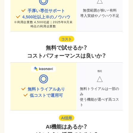
◎
△
手厚い専任サポート
無償範囲が狭い・有料
導入実績やノウハウ不足
4,500
社以上※のノウハウ
※
利用企業数 4,500社超｜2025年9月末
時点
の利用企業数
コスト
無料で試せるか？
コストパフォーマンスは良いか？
◎
△
無料トライアルあり
無料トライアルは一部の
み
低コストで運用可
使う機能が選べず高コス
ト
AI活用
AI機能はあるか？