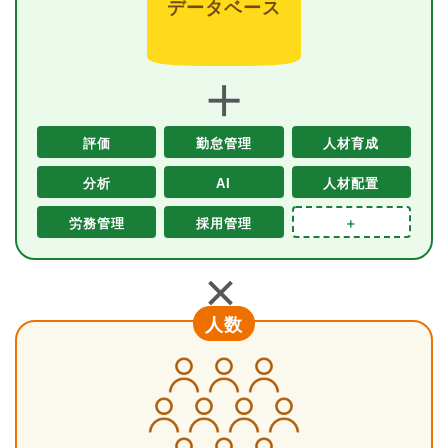
データベース
＋
評価
勤怠管理
人材育成
分析
AI
人材配置
労務管理
採用管理
＋
＋
人数