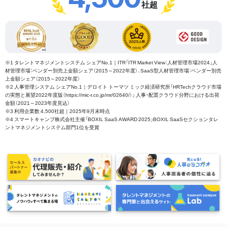
社超
※1 タレントマネジメントシステム シェアNo.1｜ITR「ITR Market View：人材管理市場2024」人
材管理市場：ベンダー別売上金額シェア（2015～2022年度）、SaaS型人材管理市場：ベンダー別売
上金額シェア（2015～2022年度）
※2 人事管理システム シェアNo.1｜デロイト トーマツ ミック経済研究所「HRTechクラウド市場
の実態と展望2022年度版（https://mic-r.co.jp/mr/02640/）」 人事・配置クラウド分野における出荷
金額（2021～2023年度見込）
※3 利用企業数 4,500社超｜2025年9月末時点
※4 スマートキャンプ株式会社主催「BOXIL SaaS AWARD 2025」BOXIL SaaSセクションタレ
ントマネジメントシステム部門1位を受賞