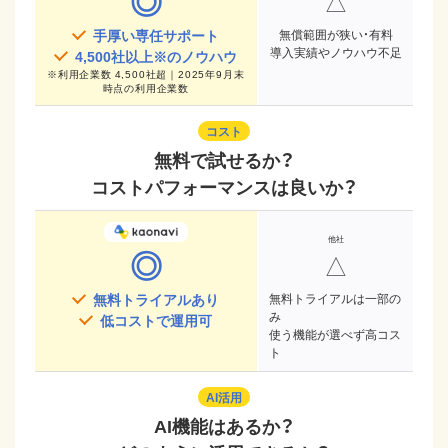
◎
△
手厚い専任サポート
無償範囲が狭い・有料
導入実績やノウハウ不足
4,500
社以上※のノウハウ
※
利用企業数 4,500社超｜2025年9月末
時点
の利用企業数
コスト
無料で試せるか？
コストパフォーマンスは良いか？
◎
△
無料トライアルあり
無料トライアルは一部の
み
低コストで運用可
使う機能が選べず高コス
ト
AI活用
AI機能はあるか？