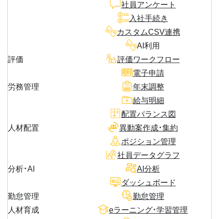
社員アンケート
入社手続き
カスタムCSV連携
AI利用
評価
評価ワークフロー
電子申請
労務管理
年末調整
給与明細
配置バランス図
人材配置
異動案作成・集約
ポジション管理
社員データグラフ
分析・AI
AI分析
ダッシュボード
勤怠管理
勤怠管理
人材育成
eラーニング・学習管理