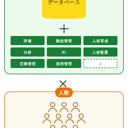
データベース
＋
評価
勤怠管理
人材育成
分析
AI
人材配置
労務管理
採用管理
＋
＋
人数