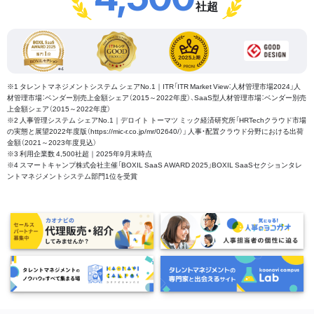
社超
※1 タレントマネジメントシステム シェアNo.1｜ITR「ITR Market View：人材管理市場2024」人
材管理市場：ベンダー別売上金額シェア（2015～2022年度）、SaaS型人材管理市場：ベンダー別売
上金額シェア（2015～2022年度）
※2 人事管理システム シェアNo.1｜デロイト トーマツ ミック経済研究所「HRTechクラウド市場
の実態と展望2022年度版（https://mic-r.co.jp/mr/02640/）」 人事・配置クラウド分野における出荷
金額（2021～2023年度見込）
※3 利用企業数 4,500社超｜2025年9月末時点
※4 スマートキャンプ株式会社主催「BOXIL SaaS AWARD 2025」BOXIL SaaSセクションタレ
ントマネジメントシステム部門1位を受賞