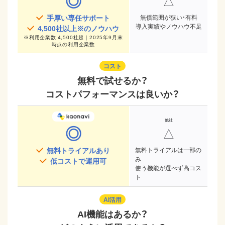
◎
△
手厚い専任サポート
無償範囲が狭い・有料
導入実績やノウハウ不足
4,500
社以上※のノウハウ
※
利用企業数 4,500社超｜2025年9月末
時点
の利用企業数
コスト
無料で試せるか？
コストパフォーマンスは良いか？
◎
△
無料トライアルあり
無料トライアルは一部の
み
低コストで運用可
使う機能が選べず高コス
ト
AI活用
AI機能はあるか？