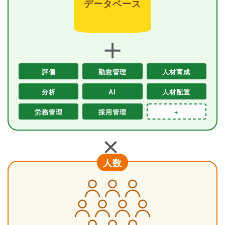
データベース
＋
評価
勤怠管理
人材育成
分析
AI
人材配置
労務管理
採用管理
＋
＋
人数