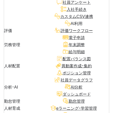
社員アンケート
入社手続き
カスタムCSV連携
AI利用
評価
評価ワークフロー
電子申請
労務管理
年末調整
給与明細
配置バランス図
人材配置
異動案作成・集約
ポジション管理
社員データグラフ
分析・AI
AI分析
ダッシュボード
勤怠管理
勤怠管理
人材育成
eラーニング・学習管理