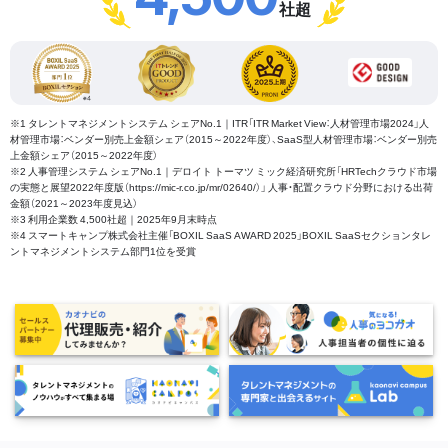
社超
※1 タレントマネジメントシステム シェアNo.1｜ITR「ITR Market View：人材管理市場2024」人
材管理市場：ベンダー別売上金額シェア（2015～2022年度）、SaaS型人材管理市場：ベンダー別売
上金額シェア（2015～2022年度）
※2 人事管理システム シェアNo.1｜デロイト トーマツ ミック経済研究所「HRTechクラウド市場
の実態と展望2022年度版（https://mic-r.co.jp/mr/02640/）」 人事・配置クラウド分野における出荷
金額（2021～2023年度見込）
※3 利用企業数 4,500社超｜2025年9月末時点
※4 スマートキャンプ株式会社主催「BOXIL SaaS AWARD 2025」BOXIL SaaSセクションタレ
ントマネジメントシステム部門1位を受賞