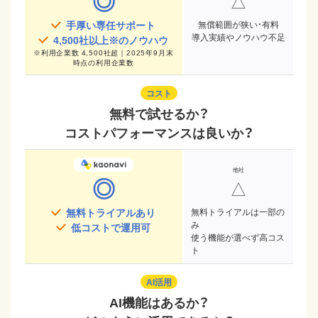
◎
△
手厚い専任サポート
無償範囲が狭い・有料
導入実績やノウハウ不足
4,500
社以上※のノウハウ
※
利用企業数 4,500社超｜2025年9月末
時点
の利用企業数
コスト
無料で試せるか？
コストパフォーマンスは良いか？
◎
△
無料トライアルあり
無料トライアルは一部の
み
低コストで運用可
使う機能が選べず高コス
ト
AI活用
AI機能はあるか？