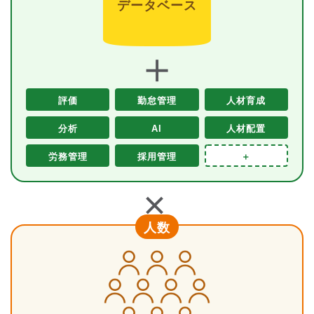
データベース
＋
評価
勤怠管理
人材育成
分析
AI
人材配置
労務管理
採用管理
＋
＋
人数