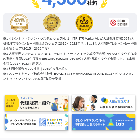
社超
※1 タレントマネジメントシステム シェアNo.1｜ITR「ITR Market View：人材管理市場2024」人
材管理市場：ベンダー別売上金額シェア（2015～2022年度）、SaaS型人材管理市場：ベンダー別売
上金額シェア（2015～2022年度）
※2 人事管理システム シェアNo.1｜デロイト トーマツ ミック経済研究所「HRTechクラウド市場
の実態と展望2022年度版（https://mic-r.co.jp/mr/02640/）」 人事・配置クラウド分野における出荷
金額（2021～2023年度見込）
※3 利用企業数 4,500社超｜2025年9月末時点
※4 スマートキャンプ株式会社主催「BOXIL SaaS AWARD 2025」BOXIL SaaSセクションタレ
ントマネジメントシステム部門1位を受賞