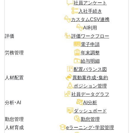
社員アンケート
入社手続き
カスタムCSV連携
AI利用
評価
評価ワークフロー
電子申請
労務管理
年末調整
給与明細
配置バランス図
人材配置
異動案作成・集約
ポジション管理
社員データグラフ
分析・AI
AI分析
ダッシュボード
勤怠管理
勤怠管理
人材育成
eラーニング・学習管理