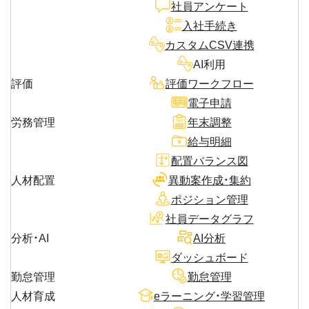
社員アンケート
入社手続き
カスタムCSV連携
AI利用
評価
評価ワークフロー
電子申請
労務管理
年末調整
給与明細
配置バランス図
人材配置
異動案作成・集約
ポジション管理
社員データグラフ
分析・AI
AI分析
ダッシュボード
勤怠管理
勤怠管理
人材育成
eラーニング・学習管理