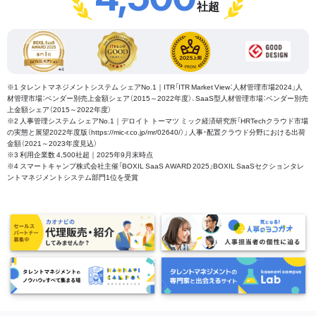
社超
※1 タレントマネジメントシステム シェアNo.1｜ITR「ITR Market View：人材管理市場2024」人
材管理市場：ベンダー別売上金額シェア（2015～2022年度）、SaaS型人材管理市場：ベンダー別売
上金額シェア（2015～2022年度）
※2 人事管理システム シェアNo.1｜デロイト トーマツ ミック経済研究所「HRTechクラウド市場
の実態と展望2022年度版（https://mic-r.co.jp/mr/02640/）」 人事・配置クラウド分野における出荷
金額（2021～2023年度見込）
※3 利用企業数 4,500社超｜2025年9月末時点
※4 スマートキャンプ株式会社主催「BOXIL SaaS AWARD 2025」BOXIL SaaSセクションタレ
ントマネジメントシステム部門1位を受賞