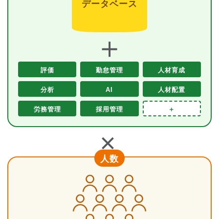
データベース
＋
評価
勤怠管理
人材育成
分析
AI
人材配置
労務管理
採用管理
＋
＋
人数