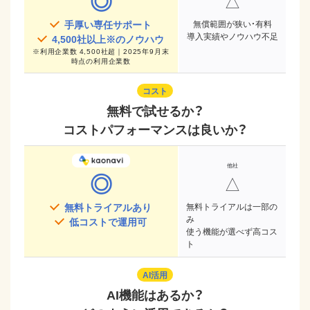
◎
△
手厚い専任サポート
無償範囲が狭い・有料
導入実績やノウハウ不足
4,500
社以上※のノウハウ
※
利用企業数 4,500社超｜2025年9月末
時点
の利用企業数
コスト
無料で試せるか？
コストパフォーマンスは良いか？
◎
△
無料トライアルあり
無料トライアルは一部の
み
低コストで運用可
使う機能が選べず高コス
ト
AI活用
AI機能はあるか？