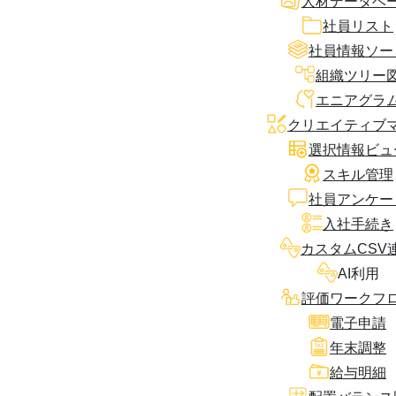
人材データベ
社員リスト
社員情報ソー
組織ツリー
エニアグラ
クリエイティブ
選択情報ビュ
スキル管理
社員アンケー
入社手続き
カスタムCSV
AI利用
評価ワークフ
電子申請
年末調整
給与明細