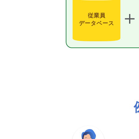
＋
従業員
データベース