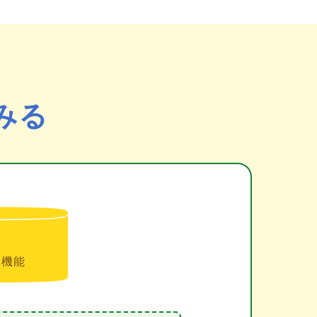
みる
準機能