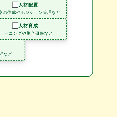
人材配置
案の作成やポジション管理など
人材育成
eラーニングや集合研修など
析など