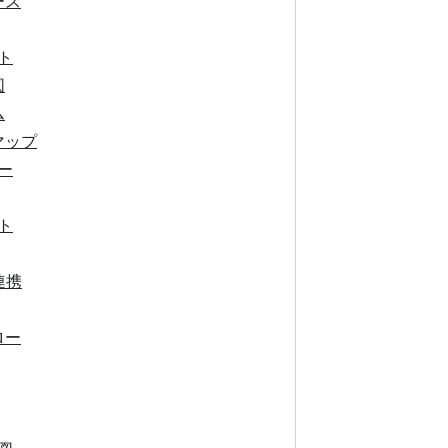
ース
ト
図
ム
マップ
ー
ト
連携
ロー