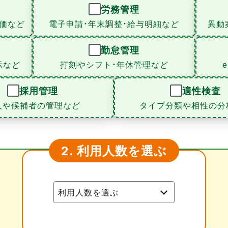
労務管理
価など
電子申請・年末調整・給与明細など
異動
勤怠管理
示など
打刻やシフト・年休管理など
採用管理
適性検査
人や候補者の管理など
タイプ分類や相性の分
利用人数を選ぶ
2.