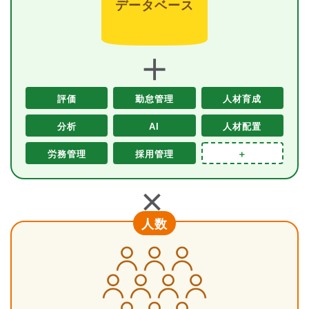
データベース
＋
評価
勤怠管理
人材育成
分析
AI
人材配置
労務管理
採用管理
＋
＋
人数