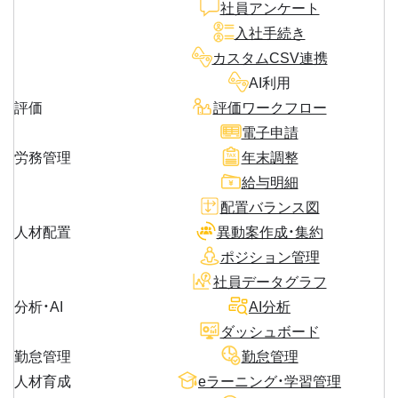
社員アンケート
入社手続き
カスタムCSV連携
AI利用
評価
評価ワークフロー
電子申請
労務管理
年末調整
給与明細
配置バランス図
人材配置
異動案作成・集約
ポジション管理
社員データグラフ
分析・AI
AI分析
ダッシュボード
勤怠管理
勤怠管理
人材育成
eラーニング・学習管理