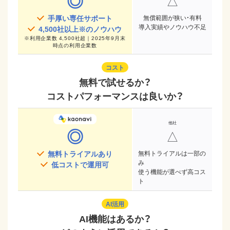
◎
△
手厚い専任サポート
無償範囲が狭い・有料
導入実績やノウハウ不足
4,500
社以上※のノウハウ
※
利用企業数 4,500社超｜2025年9月末
時点
の利用企業数
コスト
無料で試せるか？
コストパフォーマンスは良いか？
◎
△
無料トライアルあり
無料トライアルは一部の
み
低コストで運用可
使う機能が選べず高コス
ト
AI活用
AI機能はあるか？