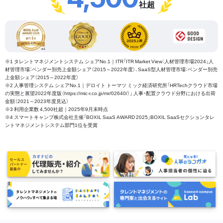
社超
※1 タレントマネジメントシステム シェアNo.1｜ITR「ITR Market View：人材管理市場2024」人
材管理市場：ベンダー別売上金額シェア（2015～2022年度）、SaaS型人材管理市場：ベンダー別売
上金額シェア（2015～2022年度）
※2 人事管理システム シェアNo.1｜デロイト トーマツ ミック経済研究所「HRTechクラウド市場
の実態と展望2022年度版（https://mic-r.co.jp/mr/02640/）」 人事・配置クラウド分野における出荷
金額（2021～2023年度見込）
※3 利用企業数 4,500社超｜2025年9月末時点
※4 スマートキャンプ株式会社主催「BOXIL SaaS AWARD 2025」BOXIL SaaSセクションタレ
ントマネジメントシステム部門1位を受賞