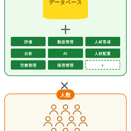
データベース
＋
評価
勤怠管理
人材育成
分析
AI
人材配置
労務管理
採用管理
＋
＋
人数