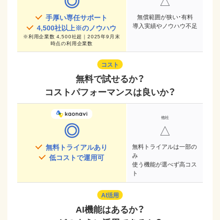
◎
△
手厚い専任サポート
無償範囲が狭い・有料
導入実績やノウハウ不足
4,500
社以上※のノウハウ
※
利用企業数 4,500社超｜2025年9月末
時点
の利用企業数
コスト
無料で試せるか？
コストパフォーマンスは良いか？
◎
△
無料トライアルあり
無料トライアルは一部の
み
低コストで運用可
使う機能が選べず高コス
ト
AI活用
AI機能はあるか？