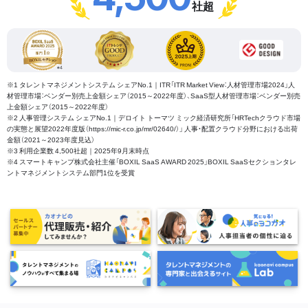
社超
※1 タレントマネジメントシステム シェアNo.1｜ITR「ITR Market View：人材管理市場2024」人
材管理市場：ベンダー別売上金額シェア（2015～2022年度）、SaaS型人材管理市場：ベンダー別売
上金額シェア（2015～2022年度）
※2 人事管理システム シェアNo.1｜デロイト トーマツ ミック経済研究所「HRTechクラウド市場
の実態と展望2022年度版（https://mic-r.co.jp/mr/02640/）」 人事・配置クラウド分野における出荷
金額（2021～2023年度見込）
※3 利用企業数 4,500社超｜2025年9月末時点
※4 スマートキャンプ株式会社主催「BOXIL SaaS AWARD 2025」BOXIL SaaSセクションタレ
ントマネジメントシステム部門1位を受賞