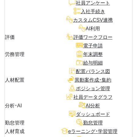
社員アンケート
入社手続き
カスタムCSV連携
AI利用
評価
評価ワークフロー
電子申請
労務管理
年末調整
給与明細
配置バランス図
人材配置
異動案作成・集約
ポジション管理
社員データグラフ
分析・AI
AI分析
ダッシュボード
勤怠管理
勤怠管理
人材育成
eラーニング・学習管理