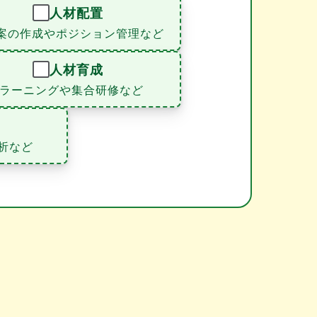
人材配置
案の作成やポジション管理など
人材育成
eラーニングや集合研修など
析など