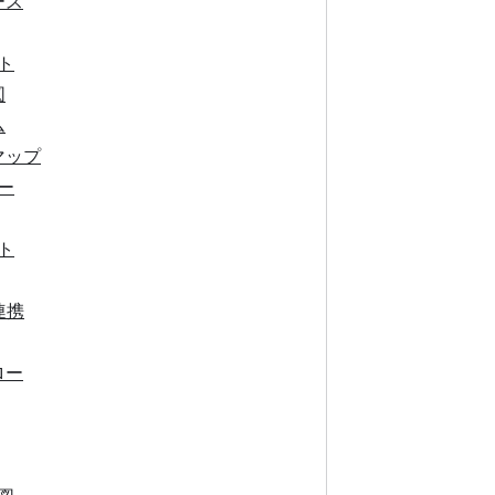
ース
ト
図
ム
マップ
ー
ト
連携
ロー