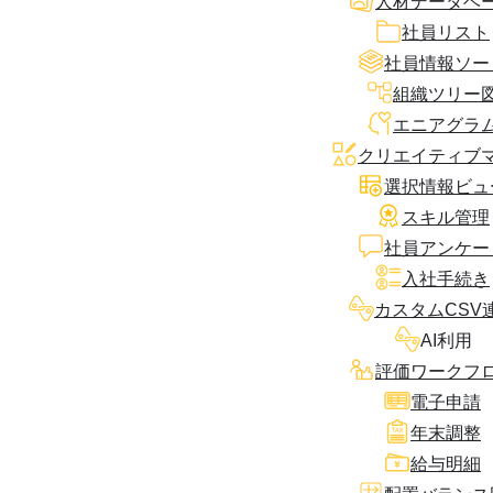
人材データベ
社員リスト
社員情報ソー
組織ツリー
エニアグラ
クリエイティブ
選択情報ビュ
スキル管理
社員アンケー
入社手続き
カスタムCSV
AI利用
評価ワークフ
電子申請
年末調整
給与明細