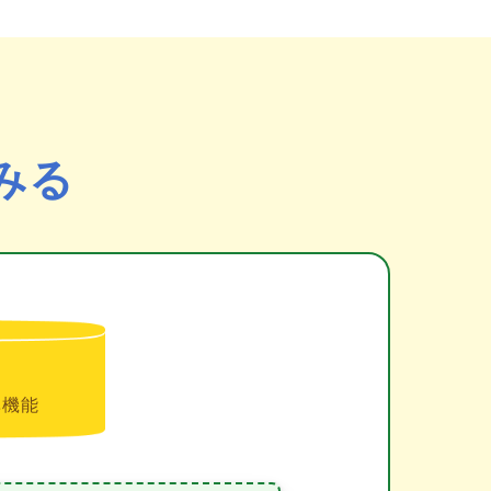
みる
準機能