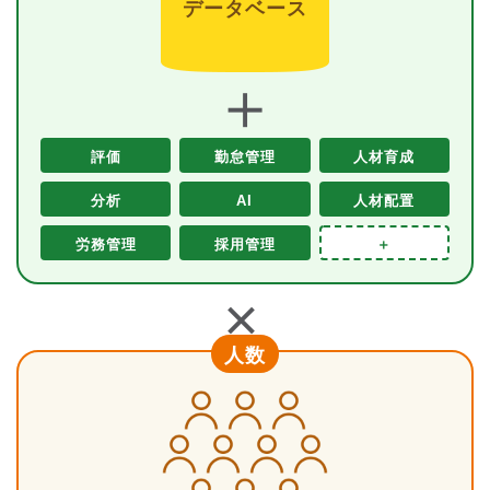
データベース
＋
評価
勤怠管理
人材育成
分析
AI
人材配置
労務管理
採用管理
＋
＋
人数