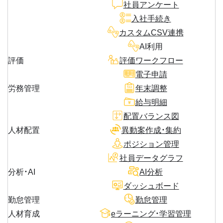
社員アンケート
入社手続き
カスタムCSV連携
AI利用
評価
評価ワークフロー
電子申請
労務管理
年末調整
給与明細
配置バランス図
人材配置
異動案作成・集約
ポジション管理
社員データグラフ
分析・AI
AI分析
ダッシュボード
勤怠管理
勤怠管理
人材育成
eラーニング・学習管理