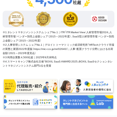
社超
※1 タレントマネジメントシステム シェアNo.1｜ITR「ITR Market View：人材管理市場2024」人
材管理市場：ベンダー別売上金額シェア（2015～2022年度）、SaaS型人材管理市場：ベンダー別売
上金額シェア（2015～2022年度）
※2 人事管理システム シェアNo.1｜デロイト トーマツ ミック経済研究所「HRTechクラウド市場
の実態と展望2022年度版（https://mic-r.co.jp/mr/02640/）」 人事・配置クラウド分野における出荷
金額（2021～2023年度見込）
※3 利用企業数 4,500社超｜2025年9月末時点
※4 スマートキャンプ株式会社主催「BOXIL SaaS AWARD 2025」BOXIL SaaSセクションタレ
ントマネジメントシステム部門1位を受賞