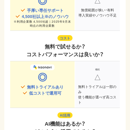
◎
△
手厚い専任サポート
無償範囲が狭い・有料
導入実績やノウハウ不足
4,500
社以上※のノウハウ
※
利用企業数 4,500社超｜2025年9月末
時点
の利用企業数
コスト
無料で試せるか？
コストパフォーマンスは良いか？
◎
△
無料トライアルあり
無料トライアルは一部の
み
低コストで運用可
使う機能が選べず高コス
ト
AI活用
AI機能はあるか？