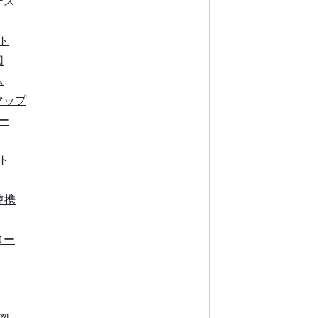
ース
ト
図
ム
マップ
ー
ト
連携
ロー