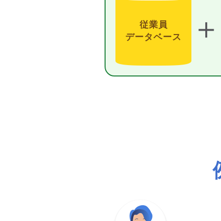
＋
従業員
データベース