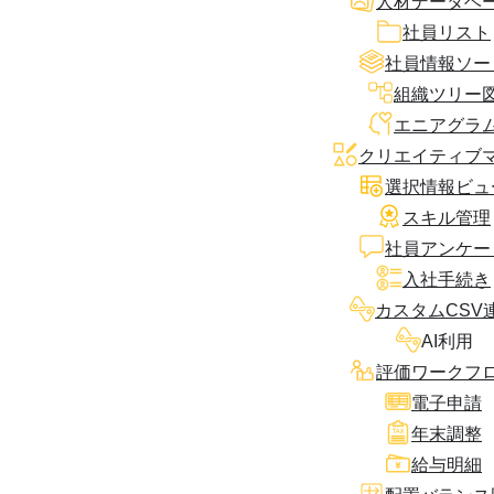
人材データベ
社員リスト
社員情報ソー
組織ツリー
エニアグラ
クリエイティブ
選択情報ビュ
スキル管理
社員アンケー
入社手続き
カスタムCSV
AI利用
評価ワークフ
電子申請
年末調整
給与明細