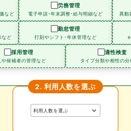
労務管理
価など
電子申請・年末調整・給与明細など
異動
勤怠管理
示など
打刻やシフト・年休管理など
採用管理
適性検査
人や候補者の管理など
タイプ分類や相性の分
利用人数を選ぶ
2.