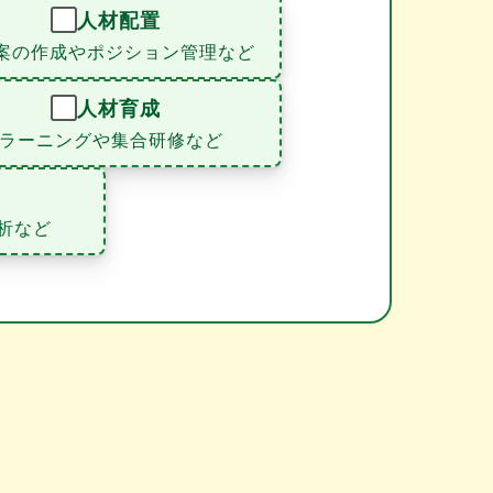
人材配置
案の作成やポジション管理など
人材育成
eラーニングや集合研修など
析など