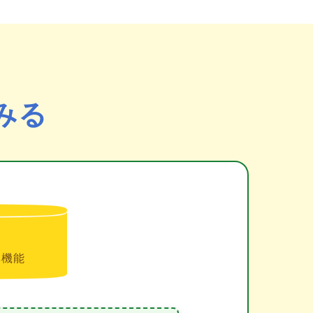
みる
準機能