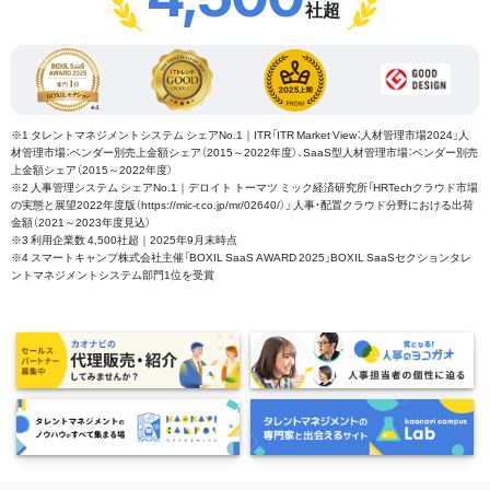
社超
※1 タレントマネジメントシステム シェアNo.1｜ITR「ITR Market View：人材管理市場2024」人
材管理市場：ベンダー別売上金額シェア（2015～2022年度）、SaaS型人材管理市場：ベンダー別売
上金額シェア（2015～2022年度）
※2 人事管理システム シェアNo.1｜デロイト トーマツ ミック経済研究所「HRTechクラウド市場
の実態と展望2022年度版（https://mic-r.co.jp/mr/02640/）」 人事・配置クラウド分野における出荷
金額（2021～2023年度見込）
※3 利用企業数 4,500社超｜2025年9月末時点
※4 スマートキャンプ株式会社主催「BOXIL SaaS AWARD 2025」BOXIL SaaSセクションタレ
ントマネジメントシステム部門1位を受賞