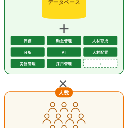
データベース
＋
評価
勤怠管理
人材育成
分析
AI
人材配置
労務管理
採用管理
＋
＋
人数