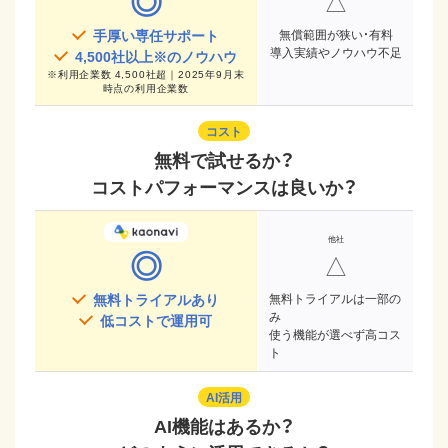
◎
△
手厚い専任サポート
無償範囲が狭い・有料
導入実績やノウハウ不足
4,500
社以上※のノウハウ
※
利用企業数 4,500社超｜2025年9月末
時点
の利用企業数
コスト
無料で試せるか？
コストパフォーマンスは良いか？
◎
△
無料トライアルあり
無料トライアルは一部の
み
低コストで運用可
使う機能が選べず高コス
ト
AI活用
AI機能はあるか？