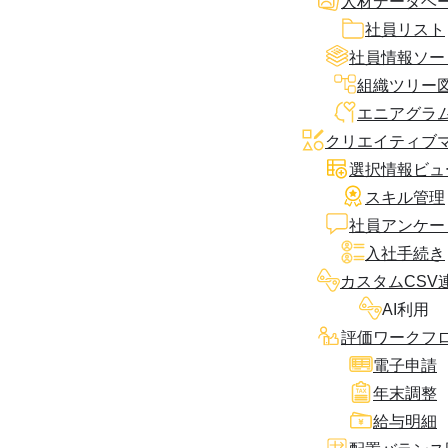
人材データベ
社員リスト
社員情報ソー
組織ツリー
エニアグラ
クリエイティブ
選択情報ビュ
スキル管理
社員アンケー
入社手続き
カスタムCSV
AI利用
評価ワークフ
電子申請
年末調整
給与明細