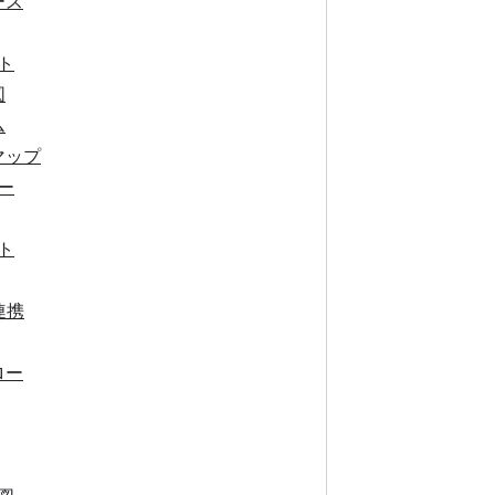
ース
ト
図
ム
マップ
ー
ト
連携
ロー