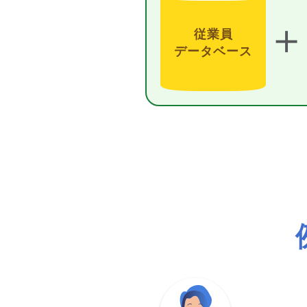
＋
従業員
データベース