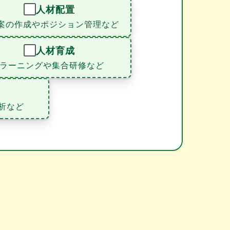
人材配置
案の作成やポジション管理など
人材育成
eラーニングや集合研修など
析など