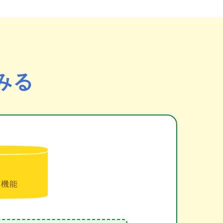
みる
準機能