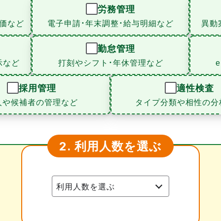
労務管理
価など
電子申請・年末調整・給与明細など
異動
勤怠管理
示など
打刻やシフト・年休管理など
採用管理
適性検査
人や候補者の管理など
タイプ分類や相性の分
利用人数を選ぶ
2.