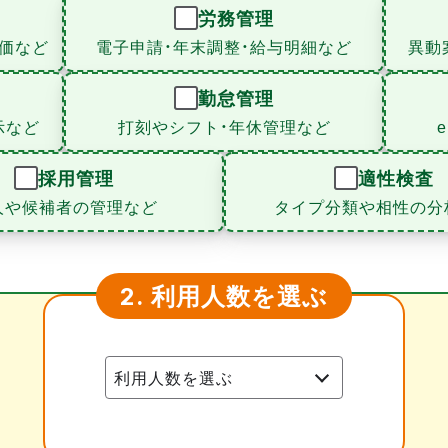
労務管理
価など
電子申請・年末調整・給与明細など
異動
勤怠管理
示など
打刻やシフト・年休管理など
採用管理
適性検査
人や候補者の管理など
タイプ分類や相性の分
利用人数を選ぶ
2.