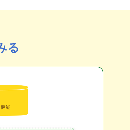
みる
準機能