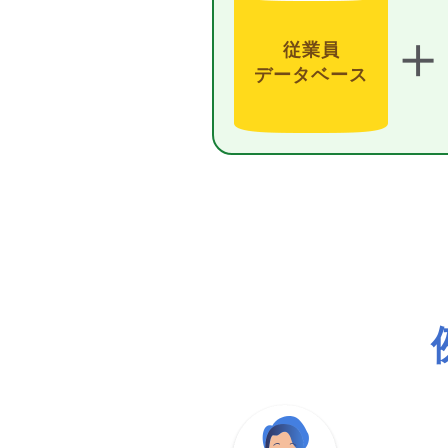
＋
従業員
データベース