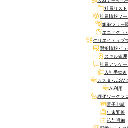
人材データベ
社員リスト
社員情報ソー
組織ツリー
エニアグラ
クリエイティブ
選択情報ビュ
スキル管理
社員アンケー
入社手続き
カスタムCSV
AI利用
評価ワークフ
電子申請
年末調整
給与明細