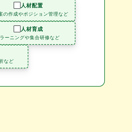
人材配置
案の作成やポジション管理など
人材育成
eラーニングや集合研修など
析など