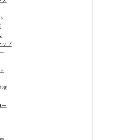
ース
ト
図
ム
マップ
ー
ト
連携
ロー