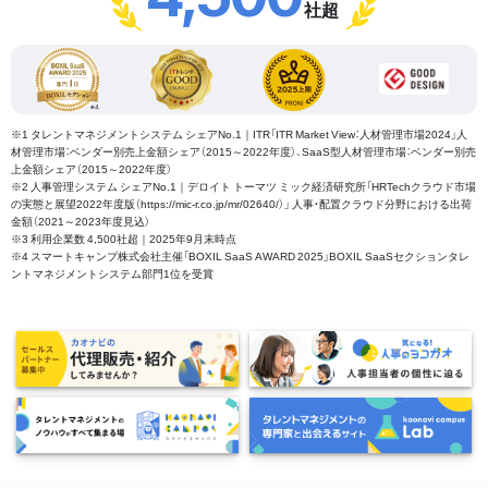
社超
※1 タレントマネジメントシステム シェアNo.1｜ITR「ITR Market View：人材管理市場2024」人
材管理市場：ベンダー別売上金額シェア（2015～2022年度）、SaaS型人材管理市場：ベンダー別売
上金額シェア（2015～2022年度）
※2 人事管理システム シェアNo.1｜デロイト トーマツ ミック経済研究所「HRTechクラウド市場
の実態と展望2022年度版（https://mic-r.co.jp/mr/02640/）」 人事・配置クラウド分野における出荷
金額（2021～2023年度見込）
※3 利用企業数 4,500社超｜2025年9月末時点
※4 スマートキャンプ株式会社主催「BOXIL SaaS AWARD 2025」BOXIL SaaSセクションタレ
ントマネジメントシステム部門1位を受賞