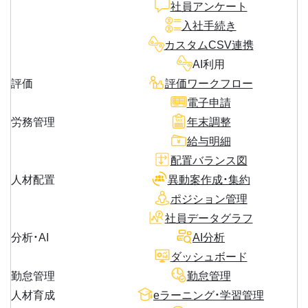
社員アンケート
入社手続き
カスタムCSV連携
AI利用
評価
評価ワークフロー
電子申請
労務管理
年末調整
給与明細
配置バランス図
人材配置
異動案作成・集約
ポジション管理
社員データグラフ
分析・AI
AI分析
ダッシュボード
勤怠管理
勤怠管理
人材育成
eラーニング・学習管理