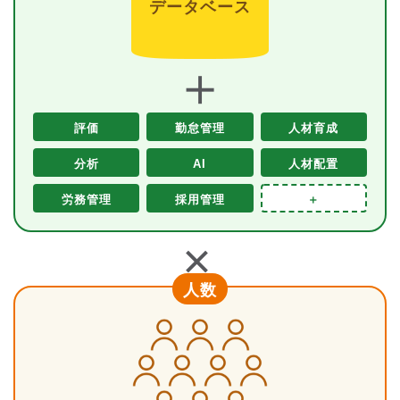
データベース
＋
評価
勤怠管理
人材育成
分析
AI
人材配置
労務管理
採用管理
＋
＋
人数