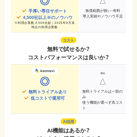
◎
△
手厚い専任サポート
無償範囲が狭い・有料
導入実績やノウハウ不足
4,500
社以上※のノウハウ
※
利用企業数 4,500社超｜2025年9月末
時点
の利用企業数
コスト
無料で試せるか？
コストパフォーマンスは良いか？
◎
△
無料トライアルあり
無料トライアルは一部の
み
低コストで運用可
使う機能が選べず高コス
ト
AI活用
AI機能はあるか？