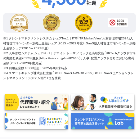
社超
※1 タレントマネジメントシステム シェアNo.1｜ITR「ITR Market View：人材管理市場2024」人
材管理市場：ベンダー別売上金額シェア（2015～2022年度）、SaaS型人材管理市場：ベンダー別売
上金額シェア（2015～2022年度）
※2 人事管理システム シェアNo.1｜デロイト トーマツ ミック経済研究所「HRTechクラウド市場
の実態と展望2022年度版（https://mic-r.co.jp/mr/02640/）」 人事・配置クラウド分野における出荷
金額（2021～2023年度見込）
※3 利用企業数 4,500社超｜2025年9月末時点
※4 スマートキャンプ株式会社主催「BOXIL SaaS AWARD 2025」BOXIL SaaSセクションタレ
ントマネジメントシステム部門1位を受賞