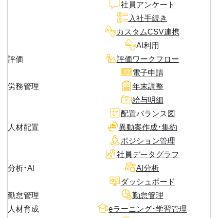
社員アンケート
入社手続き
カスタムCSV連携
AI利用
評価
評価ワークフロー
電子申請
労務管理
年末調整
給与明細
配置バランス図
人材配置
異動案作成・集約
ポジション管理
社員データグラフ
分析・AI
AI分析
ダッシュボード
勤怠管理
勤怠管理
人材育成
eラーニング・学習管理