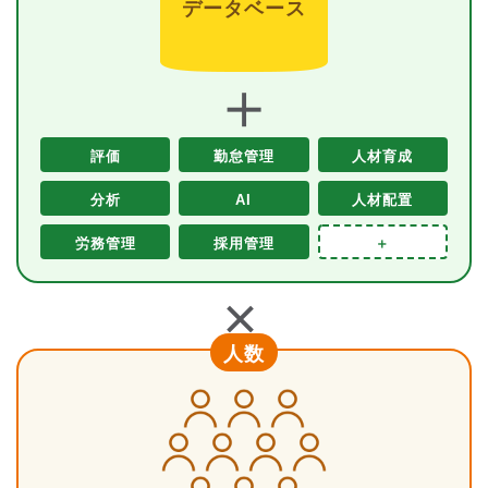
データベース
＋
評価
勤怠管理
人材育成
分析
AI
人材配置
労務管理
採用管理
＋
＋
人数