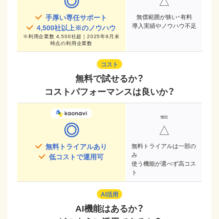
◎
△
手厚い専任サポート
無償範囲が狭い・有料
導入実績やノウハウ不足
4,500
社以上※のノウハウ
※
利用企業数 4,500社超｜2025年9月末
時点
の利用企業数
コスト
無料で試せるか？
コストパフォーマンスは良いか？
◎
△
無料トライアルあり
無料トライアルは一部の
み
低コストで運用可
使う機能が選べず高コス
ト
AI活用
AI機能はあるか？