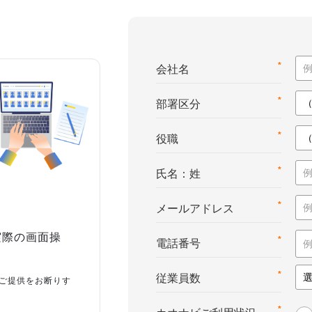
*
会社名
*
部署区分
*
役職
*
氏名：姓
*
メールアドレス
実際の画面操
*
電話番号
*
従業員数
ご提供をお断りす
*