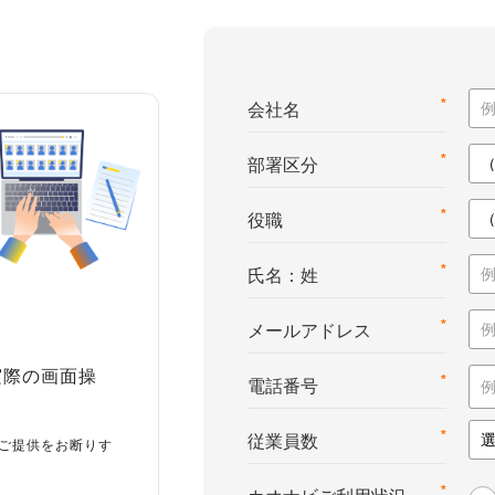
*
会社名
*
部署区分
*
役職
*
氏名：姓
*
メールアドレス
実際の画面操
*
電話番号
*
従業員数
ご提供をお断りす
*