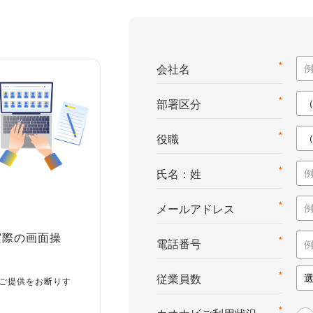
*
会社名
*
部署区分
*
役職
*
氏名：姓
*
メールアドレス
実際の画面操
*
電話番号
*
従業員数
ご提供をお断りす
*