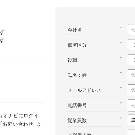
*
会社名
す
す
*
部署区分
*
役職
*
氏名：姓
*
メールアドレス
*
電話番号
カオナビにログイ
*
従業員数
「お問い合わせ」よ