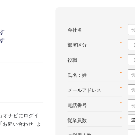
*
会社名
す
す
*
部署区分
*
役職
*
氏名：姓
*
メールアドレス
*
電話番号
カオナビにログイ
*
従業員数
「お問い合わせ」よ