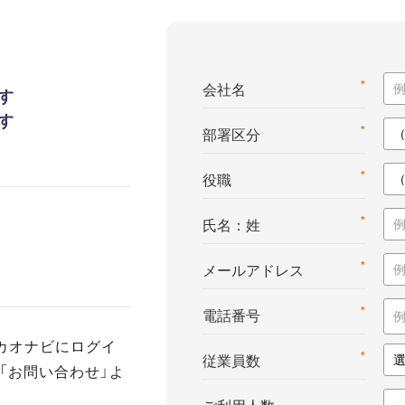
*
会社名
す
す
*
部署区分
*
役職
*
氏名：姓
*
メールアドレス
*
電話番号
カオナビにログイ
*
従業員数
「お問い合わせ」よ