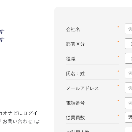
*
会社名
す
す
*
部署区分
*
役職
*
氏名：姓
*
メールアドレス
*
電話番号
カオナビにログイ
*
従業員数
「お問い合わせ」よ