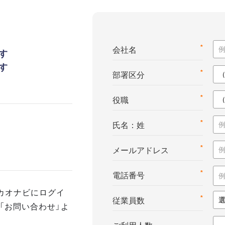
*
会社名
す
す
*
部署区分
*
役職
*
氏名：姓
*
メールアドレス
*
電話番号
カオナビにログイ
*
従業員数
「お問い合わせ」よ