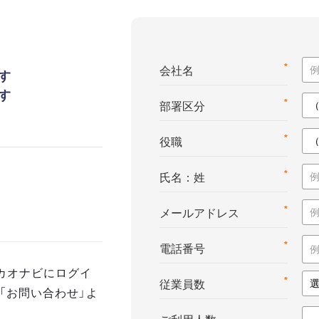
*
会社名
す
す
*
部署区分
*
役職
*
氏名：姓
*
メールアドレス
*
電話番号
カオナビにログイ
*
従業員数
「お問い合わせ」よ