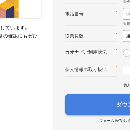
*
電話番号
しています。
業務の確認にもぜひ
*
従業員数
*
カオナビご利用状況
*
個人情報の取り扱い
個
ダウ
フォーム送信後、