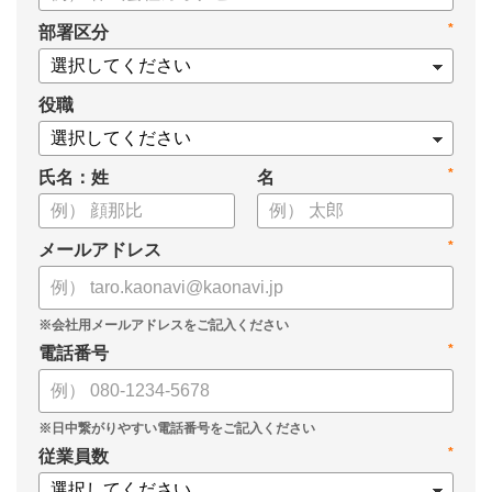
・タレントマネジメントシステム導入を検討する際の10個の選
*
部署区分
定ポイント
・システム導入までの3つのステップ
についてまとめています。ぜひお役立てください。
役職
*
氏名：姓
名
*
メールアドレス
*
電話番号
*
従業員数