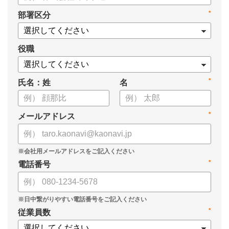
・タレントマネジメントシステム導入を検討する際の10個の選
*
部署区分
定ポイント
・システム導入までの3つのステップ
についてまとめています。ぜひお役立てください。
役職
*
氏名：姓
名
*
メールアドレス
*
電話番号
*
従業員数