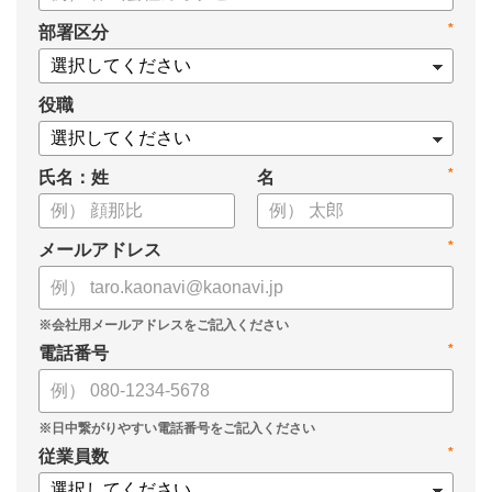
・タレントマネジメントシステム導入を検討する際の10個の選
*
部署区分
定ポイント
・システム導入までの3つのステップ
についてまとめています。ぜひお役立てください。
役職
*
氏名：姓
名
*
メールアドレス
*
電話番号
*
従業員数