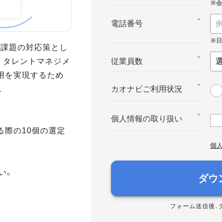
*
電話番号
業課題の対応策とし
。タレントマネジメ
*
従業員数
用を実現するため
、
*
カオナビご利用状況
*
個人情報の取り扱い
る際の10個の選定
個
い。
ダウ
フォーム送信後、