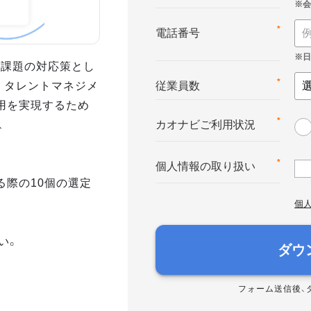
*
電話番号
業課題の対応策とし
。タレントマネジメ
*
従業員数
用を実現するため
、
*
カオナビご利用状況
*
個人情報の取り扱い
る際の10個の選定
個
い。
ダウ
フォーム送信後、