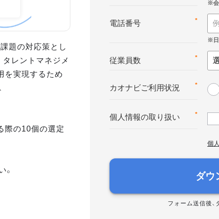
*
電話番号
業課題の対応策とし
。タレントマネジメ
*
従業員数
用を実現するため
、
*
カオナビご利用状況
*
個人情報の取り扱い
る際の10個の選定
個
い。
ダウ
フォーム送信後、