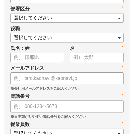
・タレントマネジメントシステム導入を検討する際の10個の選
*
部署区分
定ポイント
・システム導入までの3つのステップ
についてまとめています。ぜひお役立てください。
役職
*
氏名：姓
名
*
メールアドレス
*
電話番号
*
従業員数