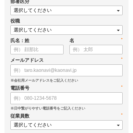
*
部署区分
・タレントマネジメント推進の事業戦略貢献度
・タレントマネジメントシステム導入の手応え
・人事担当者以外でのカオナビ利用比率
役職
これからのタレントマネジメントが目指すべき指針の参考と
*
氏名：姓
名
して、ぜひお役立てください。
*
メールアドレス
*
電話番号
*
従業員数