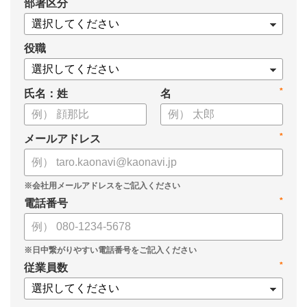
*
部署区分
・タレントマネジメント推進の事業戦略貢献度
・タレントマネジメントシステム導入の手応え
・人事担当者以外でのカオナビ利用比率
役職
これからのタレントマネジメントが目指すべき指針の参考と
*
氏名：姓
名
して、ぜひお役立てください。
*
メールアドレス
*
電話番号
*
従業員数