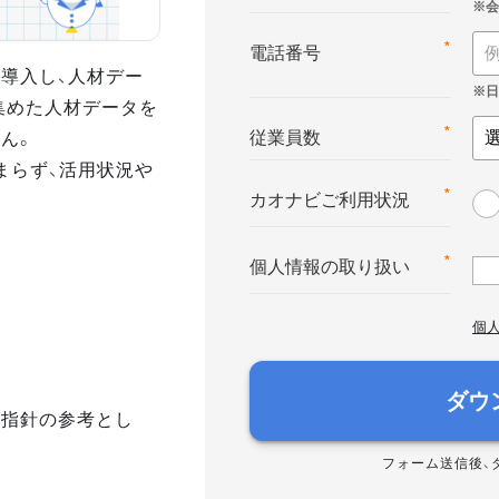
*
電話番号
導入し、人材デー
集めた人材データを
ん。
*
従業員数
まらず、活用状況や
*
カオナビご利用状況
*
個人情報の取り扱い
個
ダウ
き指針の参考とし
フォーム送信後、