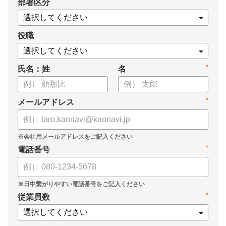
*
部署区分
・タレントマネジメント推進の事業戦略貢献度
・タレントマネジメントシステム導入の手応え
・人事担当者以外でのカオナビ利用比率
役職
これからのタレントマネジメントが目指すべき指針の参考と
*
氏名：姓
名
して、ぜひお役立てください。
*
メールアドレス
*
電話番号
*
従業員数